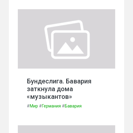
Бундеслига. Бавария
заткнула дома
«музыкантов»
#
Мир
#
Германия
#
Бавария