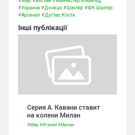
#
Мир
#
Англия
#
Манчестер Юнайтед
#
Украина
#
Донецк
#
Шахтер
#
ФК Шахтер
#
Арсенал
#
Дуглас Коста
Інші публікації
Серия А. Кавани ставит
на колени Милан
#
Мир
#
Италия
#
Милан