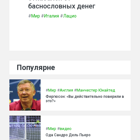
баснословных денег
#
Мир
#
Италия
#
Лацио
Популярне
#
Мир
#
Англия
#
Манчестер Юнайтед
Фергюсон: «Вы действительно поверили в
это?»
#
Мир
#
видео
Ода Сандро Дель Пьеро