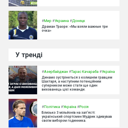
#
Мир
#
Украина
#
Донецк
Драман Траоре: «Мы взяли важные три
очка»
У тренді
#
Азербайджан
#
Тарас Качараба
#
Україна
Динамо зустрінеться з колишнім гравцем
Шахтаря, а наступним потенційним
суперником може стати ще один
вихованець цієї команди.
#
Політика
#
Україна
#
Росія
Близько 3 мільйонів на зап'ясті:
український спортсмен Мудрик здивував
своїм вибором годинника.