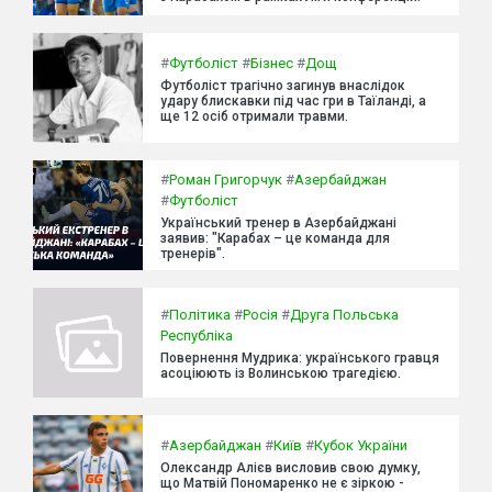
#
Футболіст
#
Бізнес
#
Дощ
Футболіст трагічно загинув внаслідок
удару блискавки під час гри в Таїланді, а
ще 12 осіб отримали травми.
#
Роман Григорчук
#
Азербайджан
#
Футболіст
Український тренер в Азербайджані
заявив: "Карабах – це команда для
тренерів".
#
Політика
#
Росія
#
Друга Польська
Республіка
Повернення Мудрика: українського гравця
асоціюють із Волинською трагедією.
#
Азербайджан
#
Київ
#
Кубок України
Олександр Алієв висловив свою думку,
що Матвій Пономаренко не є зіркою -