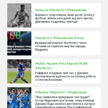
#
Європа
#
Футболіст
#
Півзахисник
Відомого спортсмена, який досяг успіху у
футболі, вбили неподалік від його житла:
дивовижні подробиці трагедії.
#
Футболіст
#
Півзахисник
#
Спорт
Вражаючий вчинок! Футболіст Челсі
готовий на серйозні жертви заради
Мудрика.
#
Кубок України
#
Ліга Європи УЄФА
#
Футболіст
Раффаел згадував свій час у Динамо,
висловлюючи вдячність за спільну роботу
з Олегом Блохіним.
#
Україна
#
Журналіст
#
Нідерланди
"Яка символіка прикрашає їхні груди?"
Остап Маркевич роз'яснив, чому команді
Динамо буде нелегко виступити у зустрічі
з Карабахом в рамках Ліги конференцій.