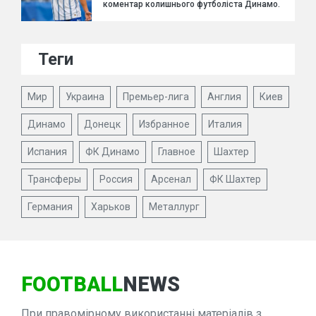
коментар колишнього футболіста Динамо.
Теги
Мир
Украина
Премьер-лига
Англия
Киев
Динамо
Донецк
Избранное
Италия
Испания
ФК Динамо
Главное
Шахтер
Трансферы
Россия
Арсенал
ФК Шахтер
Германия
Харьков
Металлург
FOOTBALL
NEWS
При правомірному використанні матеріалів з