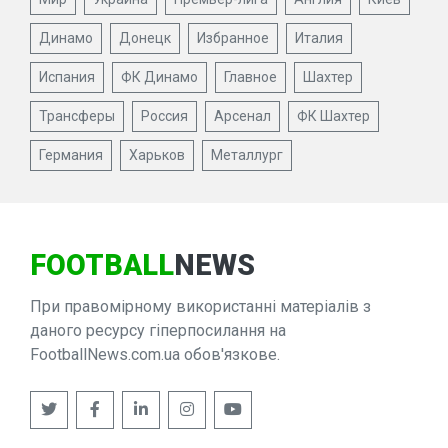
Динамо
Донецк
Избранное
Италия
Испания
ФК Динамо
Главное
Шахтер
Трансферы
Россия
Арсенал
ФК Шахтер
Германия
Харьков
Металлург
FOOTBALL
NEWS
При правомірному використанні матеріалів з
даного ресурсу гіперпосилання на
FootballNews.com.ua обов'язкове.