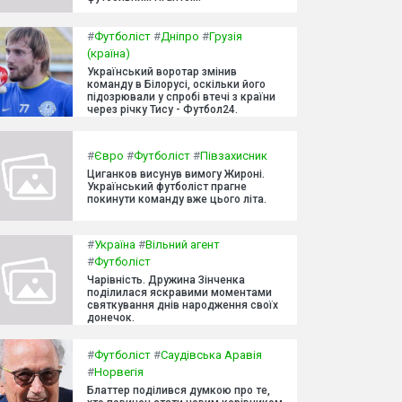
#
Футболіст
#
Дніпро
#
Грузія
(країна)
Український воротар змінив
команду в Білорусі, оскільки його
підозрювали у спробі втечі з країни
через річку Тису - Футбол24.
#
Євро
#
Футболіст
#
Півзахисник
Циганков висунув вимогу Жироні.
Український футболіст прагне
покинути команду вже цього літа.
#
Україна
#
Вільний агент
#
Футболіст
Чарівність. Дружина Зінченка
поділилася яскравими моментами
святкування днів народження своїх
донечок.
#
Футболіст
#
Саудівська Аравія
#
Норвегія
Блаттер поділився думкою про те,