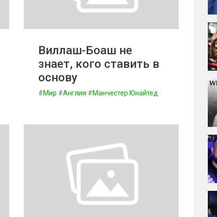
Виллаш-Боаш не
знает, кого ставить в
основу
#
Мир
#
Англия
#
Манчестер Юнайтед