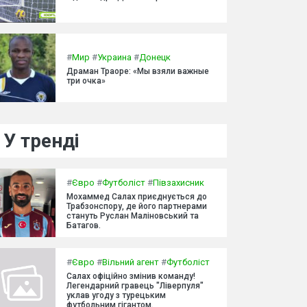
#
Мир
#
Украина
#
Донецк
Драман Траоре: «Мы взяли важные
три очка»
У тренді
#
Євро
#
Футболіст
#
Півзахисник
Мохаммед Салах приєднується до
Трабзонспору, де його партнерами
стануть Руслан Маліновський та
Батагов.
#
Євро
#
Вільний агент
#
Футболіст
Салах офіційно змінив команду!
Легендарний гравець "Ліверпуля"
уклав угоду з турецьким
футбольним гігантом.