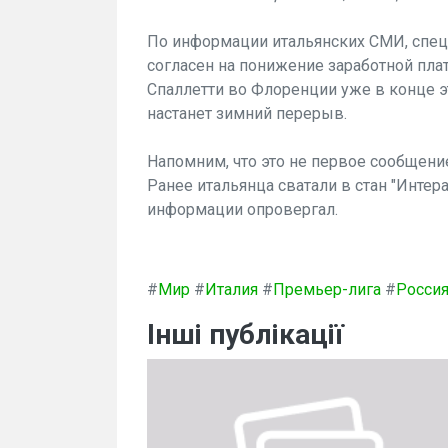
По информации итальянских СМИ, специ
согласен на понижение заработной пла
Спаллетти во Флоренции уже в конце э
настанет зимний перерыв.
Напомним, что это не первое сообщение
Ранее итальянца сватали в стан "Интера
информации опровергал.
#
Мир
#
Италия
#
Премьер-лига
#
Росси
Інші публікації