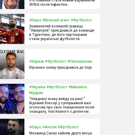
хто повинен стати новим керівником
ФІФА після Інфантіно.
#
Євро
#
Вільний агент
#
Футболіст
Знаменитий колишній гравець
"Ліверпуля" приєднався до команди
в Туреччині, де його партнерами
стали українські футболісти.
#
Харків
#
Футболіст
#
Півзахисник
Юрченко знову приєднався до Зорі.
#
Україна
#
Футболіст
#
Михайло
Мудрик
"Невдовзі знову вийду на ринг."
Відомий боксер у суперважкій вазі
оголосив про своє повернення після
скандалу, пов'язаного з допінгом.
#
Євро
#
Англія
#
Футболіст
Мохамед Салах зайняв друге місце