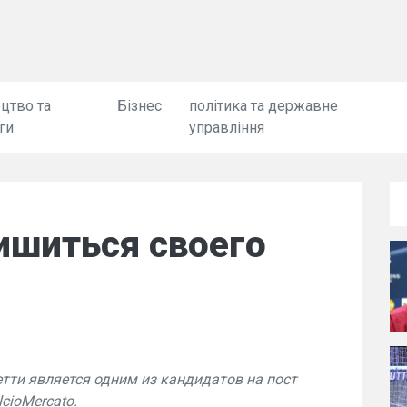
цтво та
Бізнес
політика та державне
ги
управління
ишиться своего
етти является одним из кандидатов на пост
cioMercato.