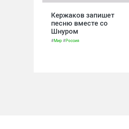
Кержаков запишет
песню вместе со
Шнуром
#
Мир
#
Россия