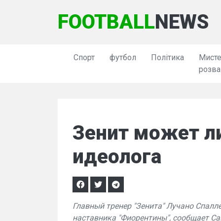
FOOTBALL
NEWS
Спорт
футбол
Політика
Мисте
розва
Зенит может л
идеолога
Главный тренер "Зенита" Лучано Спалл
наставника "Фиорентины", сообщает Cal