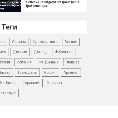
в списку найвідоміших трансферів
Трабзонспора.
Теги
ир
Украина
Премьер-лига
Англия
иев
Динамо
Донецк
Избранное
талия
Испания
ФК Динамо
Главное
ахтер
Трансферы
Россия
Арсенал
К Шахтер
Германия
Харьков
еталлург