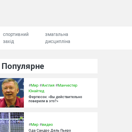
спортивний
змагальна
захід
дисципліна
Популярне
#
Мир
#
Англия
#
Манчестер
Юнайтед
Фергюсон: «Вы действительно
поверили в это?»
#
Мир
#
видео
Ода Сандро Дель Пьеро