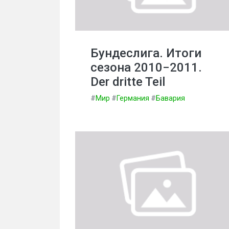
Бундеслига. Итоги
сезона 2010−2011.
Der dritte Teil
#
Мир
#
Германия
#
Бавария