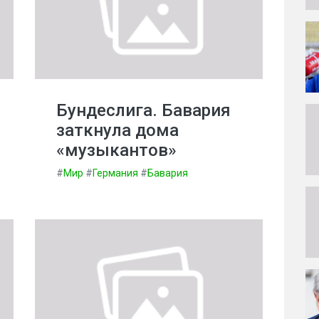
Бундеслига. Бавария
заткнула дома
«музыкантов»
#
Мир
#
Германия
#
Бавария