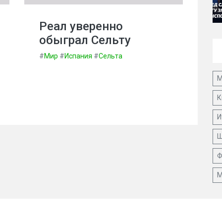
Реал уверенно
обыграл Сельту
#
Мир
#
Испания
#
Сельта
М
К
И
Ш
Ф
М