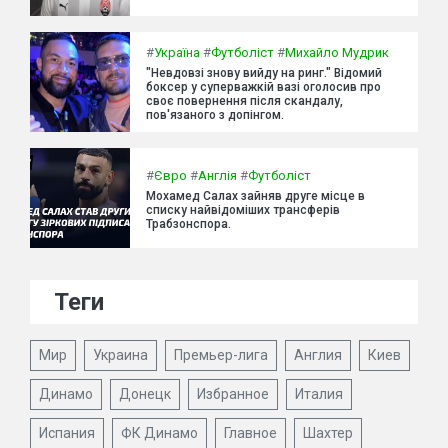
#
Україна
#
Футболіст
#
Михайло Мудрик
"Невдовзі знову вийду на ринг." Відомий
боксер у суперважкій вазі оголосив про
своє повернення після скандалу,
пов'язаного з допінгом.
#
Євро
#
Англія
#
Футболіст
Мохамед Салах зайняв друге місце в
списку найвідоміших трансферів
Трабзонспора.
Теги
Мир
Украина
Премьер-лига
Англия
Киев
Динамо
Донецк
Избранное
Италия
Испания
ФК Динамо
Главное
Шахтер