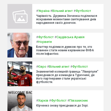
#
Україна
#
Вільний агент
#
Футболіст
Чарівність. Дружина Зінченка поділилася
яскравими моментами святкування днів
народження своїх донечок.
#
Футболіст
#
Саудівська Аравія
#
Норвегія
Блаттер поділився думкою про те, хто
повинен стати новим керівником ФІФА
після Інфантіно.
#
Євро
#
Вільний агент
#
Футболіст
Знаменитий колишній гравець "Ліверпуля"
приєднався до команди в Туреччині, де
його партнерами стали українські
футболісти.
#
Харків
#
Футболіст
#
Півзахисник
Юрченко знову приєднався до Зорі.