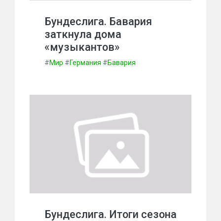
Бундеслига. Бавария
заткнула дома
«музыкантов»
#
Мир
#
Германия
#
Бавария
Бундеслига. Итоги сезона