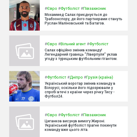
#
Євро
#
Футболіст
#
Півзахисник
Мохаммед Салах приєднується до
Трабзонспору, де його партнерами стануть
Руслан Маліновський та Батагов.
#
Євро
#
Вільний агент
#
Футболіст
Салах офіційно змінив команду!
Легендарний гравець "Ліверпуля" уклав
угоду з турецьким футбольним гігантом.
#
Футболіст
#
Дніпро
#
Грузія (країна)
Український воротар змінив команду в
Білорусі, оскільки його підозрювали у
спробі втечі з країни через річку Тису -
Футбол24.
#
Євро
#
Футболіст
#
Півзахисник
Циганков висунув вимогу Жироні.
Український футболіст прагне покинути
команду вже цього літа.