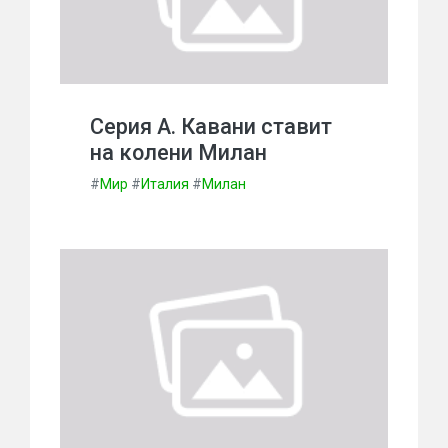
Серия А. Кавани ставит
на колени Милан
#
Мир
#
Италия
#
Милан