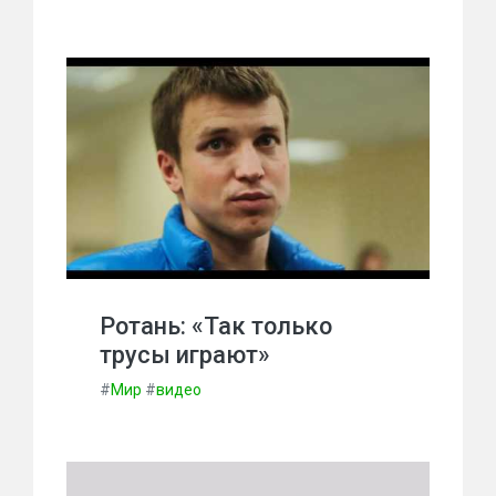
Ротань: «Так только
трусы играют»
#
Мир
#
видео