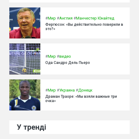
#
Мир
#
Англия
#
Манчестер Юнайтед
Фергюсон: «Вы действительно поверили в
это?»
#
Мир
#
видео
Ода Сандро Дель Пьеро
#
Мир
#
Украина
#
Донецк
Драман Траоре: «Мы взяли важные три
очка»
У тренді