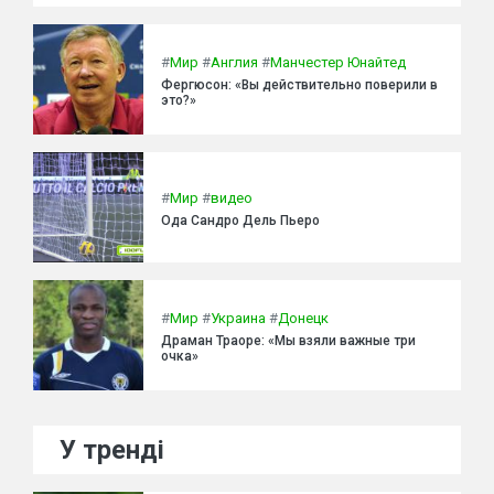
#
Мир
#
Англия
#
Манчестер Юнайтед
Фергюсон: «Вы действительно поверили в
это?»
#
Мир
#
видео
Ода Сандро Дель Пьеро
#
Мир
#
Украина
#
Донецк
Драман Траоре: «Мы взяли важные три
очка»
У тренді