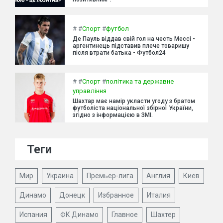
#
#
Спорт
#
футбол
Де Пауль віддав свій гол на честь Мессі -
аргентинець підставив плече товаришу
після втрати батька - Футбол24
#
#
Спорт
#
політика та державне
управління
Шахтар має намір укласти угоду з братом
футболіста національної збірної України,
згідно з інформацією в ЗМІ.
Теги
Мир
Украина
Премьер-лига
Англия
Киев
Динамо
Донецк
Избранное
Италия
Испания
ФК Динамо
Главное
Шахтер