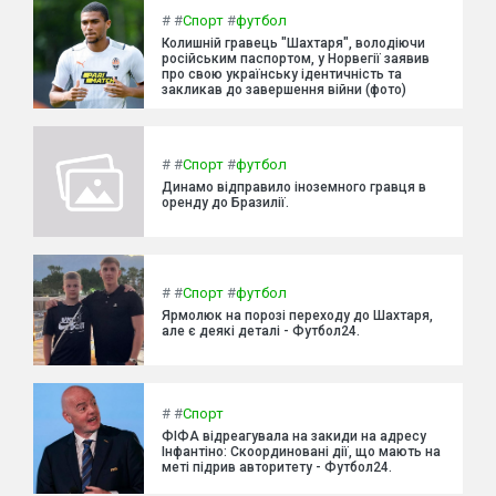
#
#
Спорт
#
футбол
Колишній гравець "Шахтаря", володіючи
російським паспортом, у Норвегії заявив
про свою українську ідентичність та
закликав до завершення війни (фото)
#
#
Спорт
#
футбол
Динамо відправило іноземного гравця в
оренду до Бразилії.
#
#
Спорт
#
футбол
Ярмолюк на порозі переходу до Шахтаря,
але є деякі деталі - Футбол24.
#
#
Спорт
ФІФА відреагувала на закиди на адресу
Інфантіно: Скоординовані дії, що мають на
меті підрив авторитету - Футбол24.