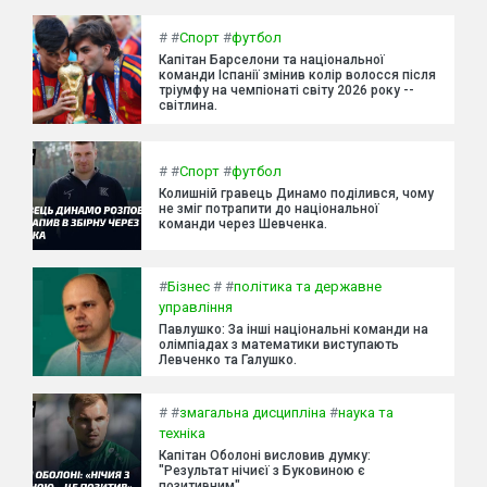
#
#
Спорт
#
футбол
Капітан Барселони та національної
команди Іспанії змінив колір волосся після
тріумфу на чемпіонаті світу 2026 року --
світлина.
#
#
Спорт
#
футбол
Колишній гравець Динамо поділився, чому
не зміг потрапити до національної
команди через Шевченка.
#
Бізнес
#
#
політика та державне
управління
Павлушко: За інші національні команди на
олімпіадах з математики виступають
Левченко та Галушко.
#
#
змагальна дисципліна
#
наука та
техніка
Капітан Оболоні висловив думку:
"Результат нічиєї з Буковиною є
позитивним".