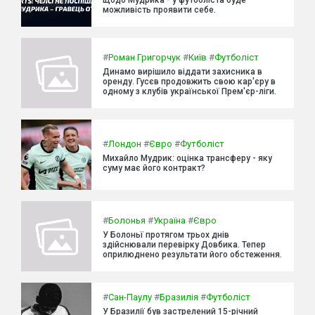
можливість проявити себе.
#
Роман Григорчук
#
Київ
#
Футболіст
Динамо вирішило віддати захисника в
оренду. Гусєв продовжить свою кар'єру в
одному з клубів української Прем'єр-ліги.
#
Лондон
#
Євро
#
Футболіст
Михайло Мудрик: оцінка трансферу - яку
суму має його контракт?
#
Болонья
#
Україна
#
Євро
У Болоньї протягом трьох днів
здійснювали перевірку Довбика. Тепер
оприлюднено результати його обстеження.
#
Сан-Паулу
#
Бразилія
#
Футболіст
У Бразилії був застрелений 15-річний