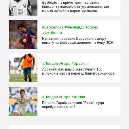
футболіст, у причетності до цього
інциденту підозрюють угруповання, що
мають зв'язки з наркоторгівлею.
#
Барселона
#
Фернандо Торрес
#
Футболіст
Нападник поставив Барселоні сувору
вимогу на фоні зацікавленості з боку ПСЖ.
#
Лондон
#
Євро
#
Бразилія
Арсенал має намір інвестувати 150
мільйонів євро в переїзд Вінісіуса Жуніора.
#
Лондон
#
Євро
#
Англія
Гансало Гарсія залишив "Реал": куди
перейде нападник?