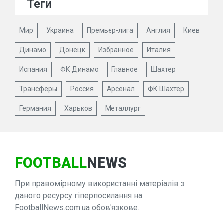
Теги
Мир
Украина
Премьер-лига
Англия
Киев
Динамо
Донецк
Избранное
Италия
Испания
ФК Динамо
Главное
Шахтер
Трансферы
Россия
Арсенал
ФК Шахтер
Германия
Харьков
Металлург
FOOTBALL
NEWS
При правомірному використанні матеріалів з
даного ресурсу гіперпосилання на
FootballNews.com.ua обов'язкове.