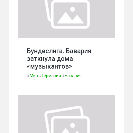
Бундеслига. Бавария
заткнула дома
«музыкантов»
#
Мир
#
Германия
#
Бавария