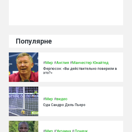
Популярне
#
Мир
#
Англия
#
Манчестер Юнайтед
Фергюсон: «Вы действительно поверили в
это?»
#
Мир
#
видео
Ода Сандро Дель Пьеро
#
Мир
#
Украина
#
Донецк