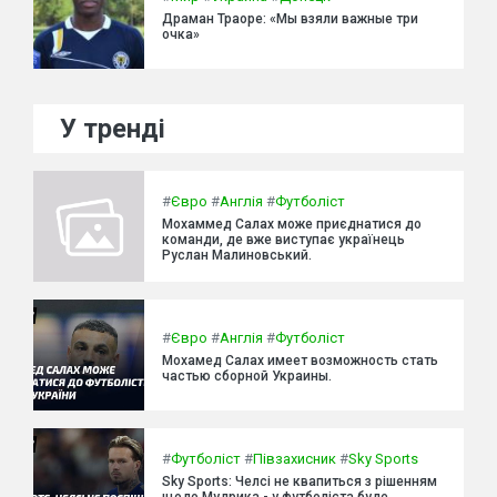
Драман Траоре: «Мы взяли важные три
очка»
У тренді
#
Євро
#
Англія
#
Футболіст
Мохаммед Салах може приєднатися до
команди, де вже виступає українець
Руслан Малиновський.
#
Євро
#
Англія
#
Футболіст
Мохамед Салах имеет возможность стать
частью сборной Украины.
#
Футболіст
#
Півзахисник
#
Sky Sports
Sky Sports: Челсі не квапиться з рішенням
щодо Мудрика - у футболіста буде