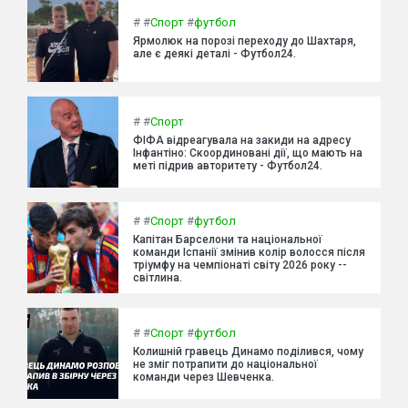
#
#
Спорт
#
футбол
Ярмолюк на порозі переходу до Шахтаря,
але є деякі деталі - Футбол24.
#
#
Спорт
ФІФА відреагувала на закиди на адресу
Інфантіно: Скоординовані дії, що мають на
меті підрив авторитету - Футбол24.
#
#
Спорт
#
футбол
Капітан Барселони та національної
команди Іспанії змінив колір волосся після
тріумфу на чемпіонаті світу 2026 року --
світлина.
#
#
Спорт
#
футбол
Колишній гравець Динамо поділився, чому
не зміг потрапити до національної
команди через Шевченка.