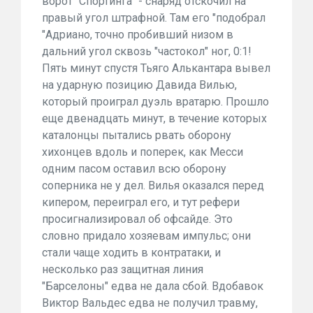
ворот "Спортинга" - снаряд отскочил на
правый угол штрафной. Там его "подобрал
"Адриано, точно пробивший низом в
дальний угол сквозь "частокол" ног, 0:1!
Пять минут спустя Тьяго Алькантара вывел
на ударную позицию Давида Вилью,
который проиграл дуэль вратарю. Прошло
еще двенадцать минут, в течение которых
каталонцы пытались рвать оборону
хихонцев вдоль и поперек, как Месси
одним пасом оставил всю оборону
соперника не у дел. Вилья оказался перед
кипером, переиграл его, и тут рефери
просигнализировал об офсайде. Это
словно придало хозяевам импульс; они
стали чаще ходить в контратаки, и
несколько раз защитная линия
"Барселоны" едва не дала сбой. Вдобавок
Виктор Вальдес едва не получил травму,