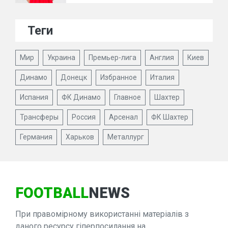
Теги
Мир
Украина
Премьер-лига
Англия
Киев
Динамо
Донецк
Избранное
Италия
Испания
ФК Динамо
Главное
Шахтер
Трансферы
Россия
Арсенал
ФК Шахтер
Германия
Харьков
Металлург
FOOTBALL
NEWS
При правомірному використанні матеріалів з
даного ресурсу гіперпосилання на