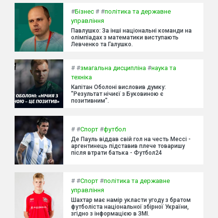
#
Бізнес
#
#
політика та державне
управління
Павлушко: За інші національні команди на
олімпіадах з математики виступають
Левченко та Галушко.
#
#
змагальна дисципліна
#
наука та
техніка
Капітан Оболоні висловив думку:
"Результат нічиєї з Буковиною є
позитивним".
#
#
Спорт
#
футбол
Де Пауль віддав свій гол на честь Мессі -
аргентинець підставив плече товаришу
після втрати батька - Футбол24
#
#
Спорт
#
політика та державне
управління
Шахтар має намір укласти угоду з братом
футболіста національної збірної України,
згідно з інформацією в ЗМІ.