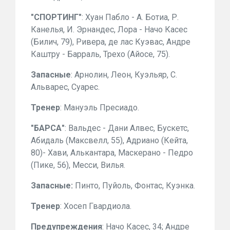
"СПОРТИНГ"
: Хуан Пабло - А. Ботиа, Р.
Канелья, И. Эрнандес, Лора - Начо Касес
(Билич, 79), Ривера, де лас Куэвас, Андре
Каштру - Барраль, Трехо (Айосе, 75).
Запасные
: Арнолин, Леон, Куэльяр, С.
Альварес, Суарес.
Тренер
: Мануэль Пресиадо.
"БАРСА"
: Вальдес - Дани Алвес, Бускетс,
Абидаль (Максвелл, 55), Адриано (Кейта,
80)- Хави, Алькантара, Маскерано - Педро
(Пике, 56), Месси, Вилья.
Запасные:
Пинто, Пуйоль, Фонтас, Куэнка.
Тренер
: Хосеп Гвардиола.
Предупреждения
: Начо Касес, 34; Андре