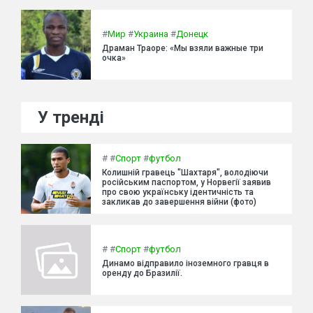
#
Мир
#
Украина
#
Донецк
Драман Траоре: «Мы взяли важные три
очка»
У тренді
#
#
Спорт
#
футбол
Колишній гравець "Шахтаря", володіючи
російським паспортом, у Норвегії заявив
про свою українську ідентичність та
закликав до завершення війни (фото)
#
#
Спорт
#
футбол
Динамо відправило іноземного гравця в
оренду до Бразилії.