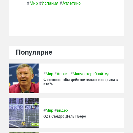
#
Мир
#
Испания
#
Атлетико
Популярне
#
Мир
#
Англия
#
Манчестер Юнайтед
Фергюсон: «Вы действительно поверили в
это?»
#
Мир
#
видео
Ода Сандро Дель Пьеро