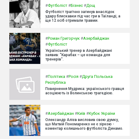
#
Футболіст
#
Бізнес
#
Дощ
Футболіст трагічно загинув внаслідок
удару блискавки під час гри в Таїланді, а
ще 12 осіб отримали травми.
#
Роман Григорчук
#
Азербайджан
#
Футболіст
Український тренер в Азербайджані
заявив: "Карабах – це команда для
тренерів".
#
Політика
#
Росія
#
Друга Польська
Республіка
Повернення Мудрика: українського гравця
асоціюють із Волинською трагедією.
#
Азербайджан
#
Київ
#
Кубок України
Олександр Алієв висловив свою думку,
що Матвій Пономаренко не є зіркою -
коментар колишнього футболіста Динамо.