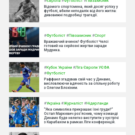
#
Європа
#
Футболіст
#
Півзахисник
Відомого спортсмена, який досяг успіху у
футболі, вбили неподалік від його житла:
дивовижні подробиці трагедії.
#
Футболіст
#
Півзахисник
#
Спорт
Вражаючий вчинок! Футболіст Челсі
готовий на серйозні жертви заради
Мудрика.
#
Кубок України
#
Ліга Європи УЄФА
#
Футболіст
Раффаел згадував свій час у Динамо,
висловлюючи вдячність за спільну роботу
з Олегом Блохіним.
#
Україна
#
Журналіст
#
Нідерланди
"Яка символіка прикрашає їхні груди?"
Остап Маркевич роз'яснив, чому команді
Динамо буде нелегко виступити у зустрічі
з Карабахом в рамках Ліги конференцій.