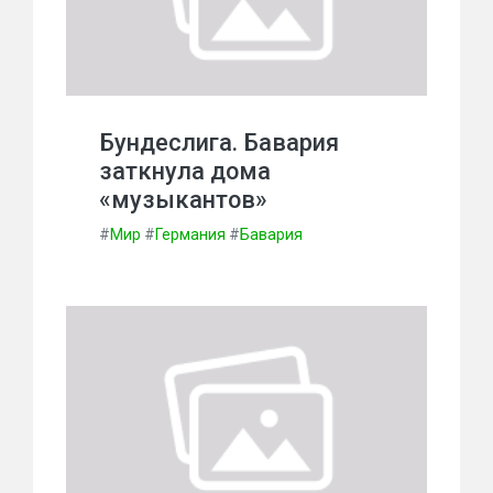
Бундеслига. Бавария
заткнула дома
«музыкантов»
#
Мир
#
Германия
#
Бавария