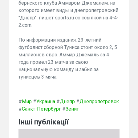
бернского клуба Аммаром Джемалем, на
которого имеет виды и днепропетровский
"Днепр", пишет sports.ru со ссылкой на 4-4-
2.com.
По информации издания, 23-летний
футболист сборной Туниса стоит около 2, 5
миллионов евро. Аммар Джемаль за 4
года провел 23 матча за свою
национальную команду и забил за
тунисцев 3 мяча.
#
Мир
#
Украина
#
Днепр
#
Днепропетровск
#
Санкт-Петербург
#
Зенит
Інші публікації