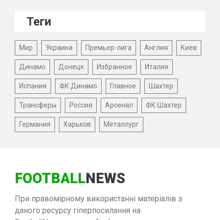
Теги
Мир
Украина
Премьер-лига
Англия
Киев
Динамо
Донецк
Избранное
Италия
Испания
ФК Динамо
Главное
Шахтер
Трансферы
Россия
Арсенал
ФК Шахтер
Германия
Харьков
Металлург
FOOTBALL
NEWS
При правомірному використанні матеріалів з
даного ресурсу гіперпосилання на