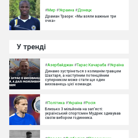
#
Мир
#
Украина
#
Донецк
Драман Траоре: «Мы взяли важные три
очка»
У тренді
#
Азербайджан
#
Тарас Качараба
#
Україна
Динамо зустрінеться з колишнім гравцем
Шахтаря, а наступним потенційним
суперником може стати ще один
вихованець цієї команди.
#
Політика
#
Україна
#
Росія
Близько 3 мільйонів на зап'ясті:
український спортсмен Мудрик здивував
своїм вибором годинника.