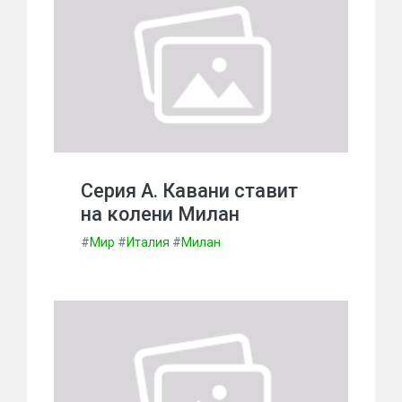
Серия А. Кавани ставит
на колени Милан
#
Мир
#
Италия
#
Милан