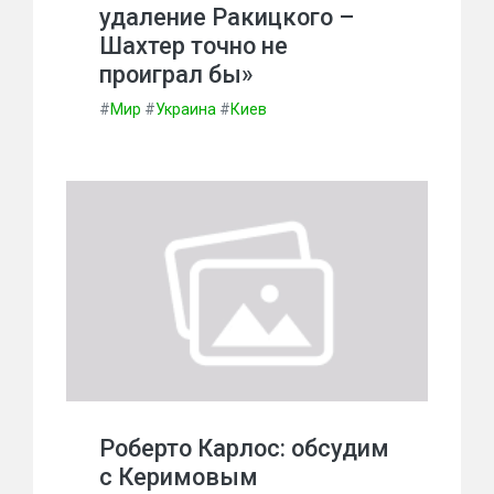
удаление Ракицкого –
Шахтер точно не
проиграл бы»
#
Мир
#
Украина
#
Киев
Роберто Карлос: обсудим
c Керимовым