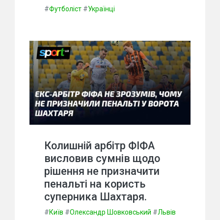
#
Футболіст
#
Українці
Колишній арбітр ФІФА
висловив сумнів щодо
рішення не призначити
пенальті на користь
суперника Шахтаря.
#
Київ
#
Олександр Шовковський
#
Львів