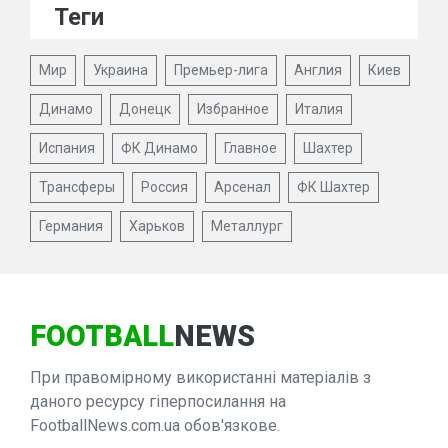
Теги
Мир
Украина
Премьер-лига
Англия
Киев
Динамо
Донецк
Избранное
Италия
Испания
ФК Динамо
Главное
Шахтер
Трансферы
Россия
Арсенал
ФК Шахтер
Германия
Харьков
Металлург
FOOTBALL
NEWS
При правомірному використанні матеріалів з
даного ресурсу гіперпосилання на
FootballNews.com.ua обов'язкове.