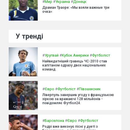
#
Мир
#
Украина
#
Донецк
Драман Траоре: «Мы взяли важные три
очка»
У тренді
#
Уругвай
#
Кубок Америки
#
Футболіст
Найвидатніший гравець ЧС-2010 став
капітаном одразу двох національних
команд.
#
Євро
#
Футболіст
#
Півзахисник
Ліверпуль завершив угоду з французькою
зіркою за вражаючі 128 мільйонів -
повідомляє Футбол24.
#
Барселона
#
Євро
#
Футболіст
Родрі вже виконує пісні у дуеті з