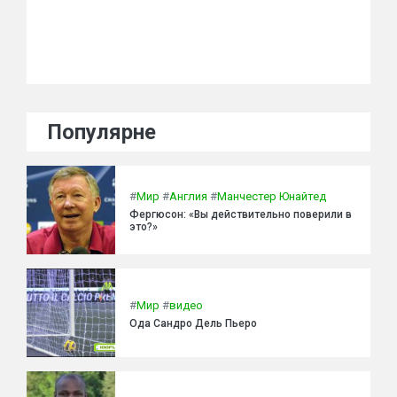
Популярне
#
Мир
#
Англия
#
Манчестер Юнайтед
Фергюсон: «Вы действительно поверили в
это?»
#
Мир
#
видео
Ода Сандро Дель Пьеро