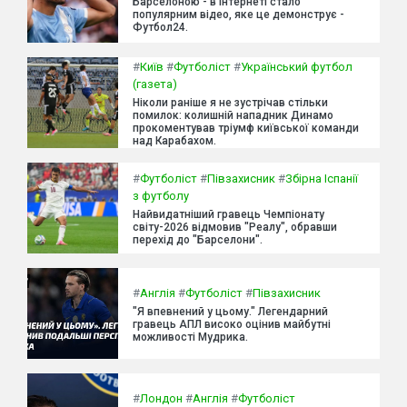
Барселоною - в інтернеті стало
популярним відео, яке це демонструє -
Футбол24.
#
Київ
#
Футболіст
#
Український футбол
(газета)
Ніколи раніше я не зустрічав стільки
помилок: колишній нападник Динамо
прокоментував тріумф київської команди
над Карабахом.
#
Футболіст
#
Півзахисник
#
Збірна Іспанії
з футболу
Найвидатніший гравець Чемпіонату
світу-2026 відмовив "Реалу", обравши
перехід до "Барселони".
#
Англія
#
Футболіст
#
Півзахисник
"Я впевнений у цьому." Легендарний
гравець АПЛ високо оцінив майбутні
можливості Мудрика.
#
Лондон
#
Англія
#
Футболіст