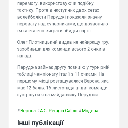
перемогу, використовуючи подібну
тактику. Проте в наступних двох сетах
волейболісти Перуджі показали значну
перевагу над суперниками, що дозволило
їм впевнено виграти обидві партії.
Олег Плотницький видав не найкращу гру,
заробивши для команди всього 2 очки в
нападі.
Перуджа займає другу позицію у турнірній
таблиці чемпіонату Італії з 11 очками. На
першому місці розташувалася Верона, яка
має 12 балів. 16 листопада ці дві команди
зустрінуться на майданчику Перуджи.
#
Верона
#
A.C. Perugia Calcio
#
Модена
Інші публікації