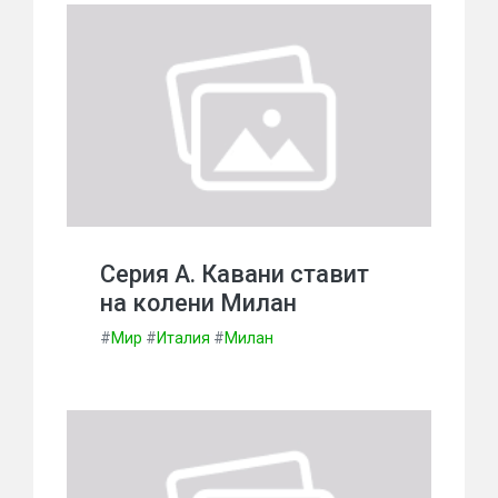
Серия А. Кавани ставит
на колени Милан
#
Мир
#
Италия
#
Милан