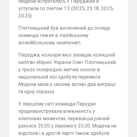
Модена встретилась с Перуджей и
уступила со счетом 1:3 (20:25, 25:18, 20:25,
20:25).
Плотницький був включений до складу
команди тижня в італійському
волейбольному чемпіонаті.
Перуджа, кольори якої захищає колишній
капітан збірної України Олег Плотницький,
у трьох попередніх матчах сезону в
національній лізі здобула перемоги.
Модена мала у своєму активі два виграші
та одну поразку.
У першому сеті команда Перуджі
продемонструвала впевненість у
ключових моментах, перевівши рівний
рахунок 20:20 у перемогу 25:20. Модена не
відстала і в другій партії також здобула