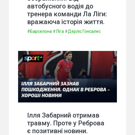
автобусного водія до
тренера команди Ла Ліги:
вражаюча історія життя.
#
Барселона
#
Ліга
#
Дерліс Гонсалес
Ілля Забарний отримав
травму. Проте у Реброва
є позитивні новини.