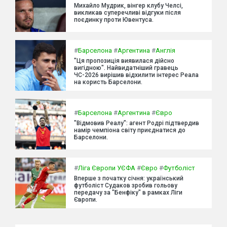
Михайло Мудрик, вінгер клубу Челсі,
викликав суперечливі відгуки після
поєдинку проти Ювентуса.
#
Барселона
#
Аргентина
#
Англія
"Ця пропозиція виявилася дійсно
вигідною". Найвидатніший гравець
ЧС-2026 вирішив відхилити інтерес Реала
на користь Барселони.
#
Барселона
#
Аргентина
#
Євро
"Відмовив Реалу": агент Родрі підтвердив
намір чемпіона світу приєднатися до
Барселони.
#
Ліга Європи УЄФА
#
Євро
#
Футболіст
Вперше з початку січня: український
футболіст Судаков зробив гольову
передачу за "Бенфіку" в рамках Ліги
Європи.