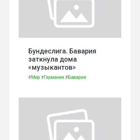
Бундеслига. Бавария
заткнула дома
«музыкантов»
#
Мир
#
Германия
#
Бавария