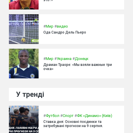
это?»
#
Мир
#
видео
Ода Сандро Дель Пьеро
#
Мир
#
Украина
#
Донецк
Драман Траоре: «Мы взяли важные три
очка»
У тренді
#
Футбол
#
Спорт
#
ФК «Динамо» (Київ)
Ставка дня: Основні поєдинки та
затребувані прогнози на 9 серпня.