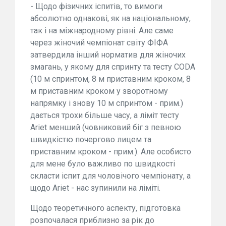
- Щодо фізичних іспитів, то вимоги
абсолютно однакові, як на національному,
так і на міжнародному рівні. Але саме
через жіночий чемпіонат світу ФІФА
затвердила інший норматив для жіночих
змагань, у якому для спринту та тесту CODA
(10 м спринтом, 8 м приставним кроком, 8
м приставним кроком у зворотному
напрямку і знову 10 м спринтом - прим.)
дається трохи більше часу, а ліміт тесту
Ariet менший (човниковий біг з певною
швидкістю почергово лицем та
приставним кроком - прим.). Але особисто
для мене було важливо по швидкості
скласти іспит для чоловічого чемпіонату, а
щодо Ariet - нас зупинили на ліміті.
Щодо теоретичного аспекту, підготовка
розпочалася приблизно за рік до