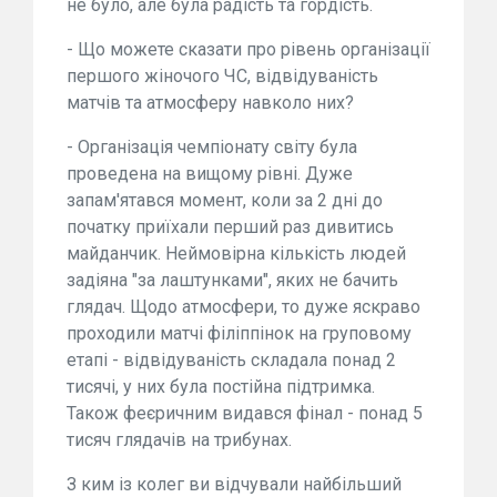
не було, але була радість та гордість.
- Що можете сказати про рівень організації
першого жіночого ЧС, відвідуваність
матчів та атмосферу навколо них?
- Організація чемпіонату світу була
проведена на вищому рівні. Дуже
запам'ятався момент, коли за 2 дні до
початку приїхали перший раз дивитись
майданчик. Неймовірна кількість людей
задіяна "за лаштунками", яких не бачить
глядач. Щодо атмосфери, то дуже яскраво
проходили матчі філіппінок на груповому
етапі - відвідуваність складала понад 2
тисячі, у них була постійна підтримка.
Також феєричним видався фінал - понад 5
тисяч глядачів на трибунах.
З ким із колег ви відчували найбільший