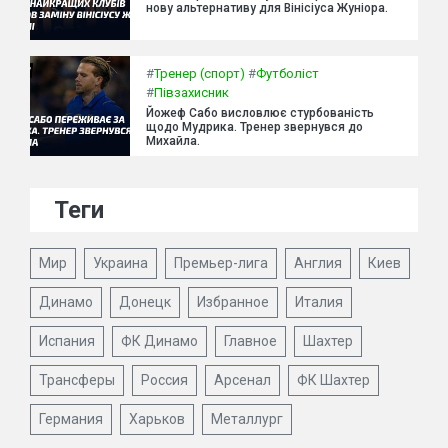
нову альтернативу для Вінісіуса Жуніора.
#
Тренер (спорт)
#
Футболіст
#
Півзахисник
Йожеф Сабо висловлює стурбованість
щодо Мудрика. Тренер звернувся до
Михайла.
Теги
Мир
Украина
Премьер-лига
Англия
Киев
Динамо
Донецк
Избранное
Италия
Испания
ФК Динамо
Главное
Шахтер
Трансферы
Россия
Арсенал
ФК Шахтер
Германия
Харьков
Металлург