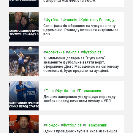
суперечці між ФІФА та УЄФА.
#
Футбол
#
Франція
#
Кріштіану Роналду
Сотні фанатів зібралися на чужу весільну
церемонію. Роналду виявився хитрішим за
всіх.
#
Аргентина
#
Англія
#
Футболіст
10 мільйонів доларів за "Руку Бога":
знамените футбольне взяття воріт,
оформлене Дієго Марадоною на світовому
чемпіонаті, буде продано на аукціоні.
#
Гана
#
Футболіст
#
Півзахисник
Динамо завершило угоду щодо переходу
хавбека перед початком сезону в УПЛ.
#
Лондон
#
Футболіст
#
Півзахисник
Один з провідних клубів в Україні знайшов