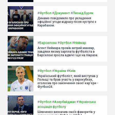
#
Футбол
#
Документ
#
Леонід Буряк
Динамо повідомило про укладення
офіційної угоди відразу після зустрічі з
Карабахом.
#
Барселона
#
Футбол
#
Неймар
Агент Неймара провів хитрий маневр,
завдяки якому зарплата футболіста в
Барселоні зросла вдвічі і ще на півраза.
#
Футбол
#
Україна
#
Київ
Український футболіст, який виступав у
Польщі та брав участь у єврокубках,
оголосив про закінчення своєї кар'єри -
Футбол24.
#
Футбол
#
Азербайджан
#
Українська
асоціація футболу
Шевченко визначив своїх фаворитів у