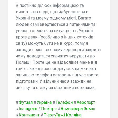
Я постійно ділюсь інформацією та
висвітлюю події, що відбуваються в
Україні та моєму рідному місті. Багато
людей самі звертаються з питаннями та
уважно стежать за ситуацією в Україні,
проте деякі (особливо з інших куточків
світу) можуть бути не в курсі, тому я
завжди пояснюю, чому аеропорти закриті і
чому доводиться спочатку вирушати до
Польщі. Проте це не відволікає мене від
гри: я завжди зосереджуюсь на матчах і
залишаю телефон осторонь під час гри та
підготовки. У вільний час я завжди на
зв'язку та стежу за останніми новинами.
#
Футзал
#
Україна
#
Телефон
#
Аеропорт
#
Instagram
#
Повітря
#
Атмосфера Землі
#
Континент
#
П'єрлуїджі Колліна