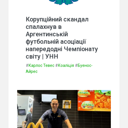
Корупційний скандал
спалахнув в
Аргентинській
футбольній асоціації
напередодні Чемпіонату
світу | УНН
#
Карлос Тевес
#
Коаліція
#
Буенос-
Айрес