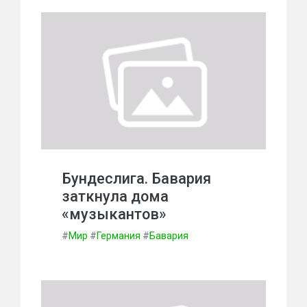
Бундеслига. Бавария
заткнула дома
«музыкантов»
#
Мир
#
Германия
#
Бавария