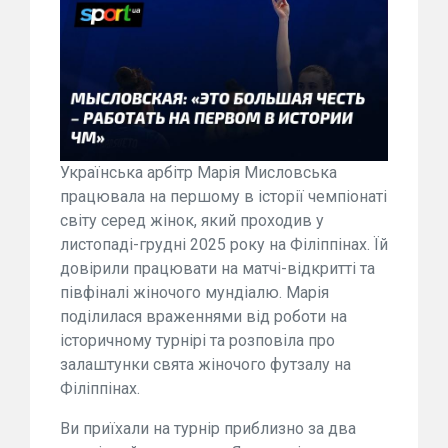
Українська арбітр Марія Мисловська
працювала на першому в історії чемпіонаті
світу серед жінок, який проходив у
листопаді-грудні 2025 року на Філіппінах. Їй
довірили працювати на матчі-відкритті та
півфіналі жіночого мундіалю. Марія
поділилася враженнями від роботи на
історичному турнірі та розповіла про
залаштунки свята жіночого футзалу на
Філіппінах.
Ви приїхали на турнір приблизно за два