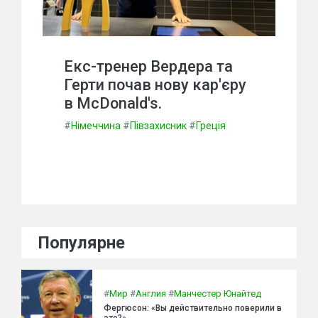
Екс-тренер Вердера та
Герти почав нову кар'єру
в McDonald's.
#
Німеччина
#
Півзахисник
#
Греція
Популярне
#
Мир
#
Англия
#
Манчестер Юнайтед
Фергюсон: «Вы действительно поверили в