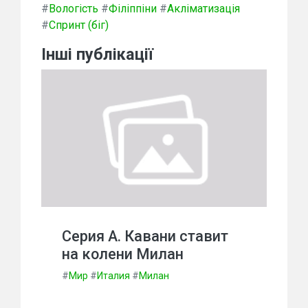
#
Вологість
#
Філіппіни
#
Акліматизація
#
Спринт (біг)
Інші публікації
Серия А. Кавани ставит
на колени Милан
#
Мир
#
Италия
#
Милан