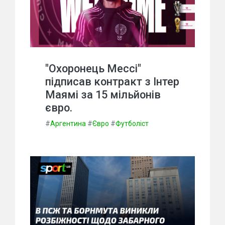
"Охоронець Мессі"
підписав контракт з Інтер
Маямі за 15 мільйонів
євро.
#
Аргентина
#
Євро
#
Футболіст