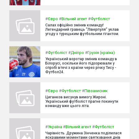
#
Євро
#
Вільний агент
#
Футболіст
Салах офіційно змінив команду!
Легендарний гравець "Ліверпуля" уклав
угоду з турецьким футбольним гігантом.
#
Футболіст
#
Дніпро
#
Грузія (країна)
Український воротар змінив команду в
Білорусі, оскільки його підозрювали у
спробі втечі з країни через річку Тису -
Футбол24.
#
Євро
#
Футболіст
#
Півзахисник
Циганков висунув вимогу Жироні.
Український футболіст прагне покинути
команду вже цього літа.
#
Україна
#
Вільний агент
#
Футболіст
Чарівність. Дружина Зінченка поділилася
яскравими моментами святкування днів