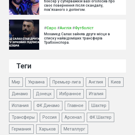
боксер у суперважкій вазі оголосив про
своє повернення після скандалу,
пов'язаного з допінгом.
#
Євро
#
Англія
#
Футболіст
Мохамед Салах зайняв друге місце в
списку найвідоміших трансферів
Трабзонспора.
Теги
Мир
Украина
Премьер-лига
Англия
Киев
Динамо
Донецк
Избранное
Италия
Испания
ФК Динамо
Главное
Шахтер
Трансферы
Россия
Арсенал
ФК Шахтер
Германия
Харьков
Металлург