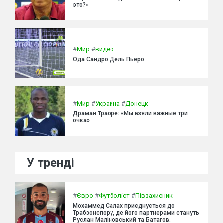
это?»
#
Мир
#
видео
Ода Сандро Дель Пьеро
#
Мир
#
Украина
#
Донецк
Драман Траоре: «Мы взяли важные три
очка»
У тренді
#
Євро
#
Футболіст
#
Півзахисник
Мохаммед Салах приєднується до
Трабзонспору, де його партнерами стануть
Руслан Маліновський та Батагов.