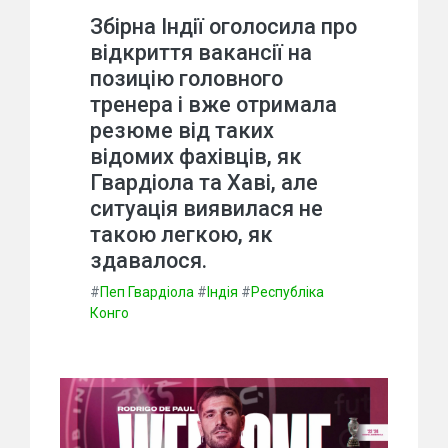
Збірна Індії оголосила про
відкриття вакансії на
позицію головного
тренера і вже отримала
резюме від таких
відомих фахівців, як
Гвардіола та Хаві, але
ситуація виявилася не
такою легкою, як
здавалося.
#
Пеп Гвардіола
#
Індія
#
Республіка
Конго