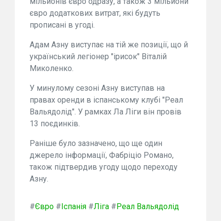
мільйонів євро одразу, а також 3 мільйони
євро додаткових витрат, які будуть
прописані в угоді.
Адам Азну виступає на тій же позиції, що й
український легіонер "ірисок" Віталій
Миколенко.
У минулому сезоні Азну виступав на
правах оренди в іспанському клубі "Реал
Вальядолід". У рамках Ла Ліги він провів
13 поєдинків.
Раніше було зазначено, що ще один
джерело інформації, Фабріціо Романо,
також підтвердив угоду щодо переходу
Азну.
#
Євро
#
Іспанія
#
Ліга
#
Реал Вальядолід