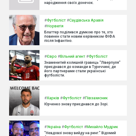
народження своїх донечок.
#
Футболіст
#
Саудівська Аравія
#
Норвегія
Блаттер поділився думкою про те, хто
повинен стати новим керівником ФІФА
після Інфантіно.
#
Євро
#
Вільний агент
#
Футболіст
Знаменитий колишній гравець "Ліверпуля"
приєднався до команди в Туреччині, де
його партнерами стали українські
футболісти.
#
Харків
#
Футболіст
#
Півзахисник
Юрченко знову приєднався до Зорі.
#
Україна
#
Футболіст
#
Михайло Мудрик
"Невдовзі знову вийду на ринг." Відомий