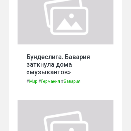
Бундеслига. Бавария
заткнула дома
«музыкантов»
#
Мир
#
Германия
#
Бавария