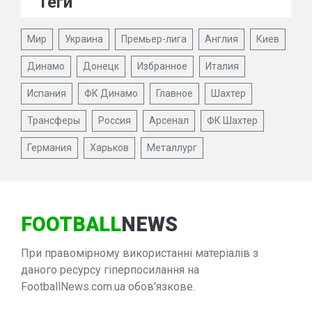
Теги
Мир
Украина
Премьер-лига
Англия
Киев
Динамо
Донецк
Избранное
Италия
Испания
ФК Динамо
Главное
Шахтер
Трансферы
Россия
Арсенал
ФК Шахтер
Германия
Харьков
Металлург
FOOTBALL
NEWS
При правомірному використанні матеріалів з
даного ресурсу гіперпосилання на
FootballNews.com.ua обов'язкове.