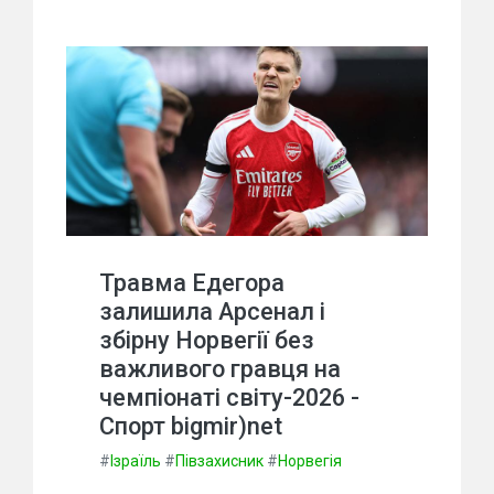
Травма Едегора
залишила Арсенал і
збірну Норвегії без
важливого гравця на
чемпіонаті світу-2026 -
Спорт bigmir)net
#
Ізраїль
#
Півзахисник
#
Норвегія