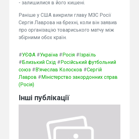
- залишилися в його кишені.
Раніше у США викрили главу МЗС Росії
Сергія Лаврова на брехні, коли він заявив
про організацію товариського матчу між
збірними обох країн.
#
УЄФА
#
Україна
#
Росія
#
Ізраїль
#
Близький Схід
#
Російський футбольний
союз
#
В'ячеслав Колосков
#
Сергій
Лавров
#
Міністерство закордонних справ
(Росія)
Інші публікації