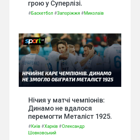
грою у Суперлізі.
#
Баскетбол
#
Запоріжжя
#
Миколаїв
Нічия у матчі чемпіонів:
Динамо не вдалося
перемогти Металіст 1925.
#
Київ
#
Харків
#
Олександр
Шовковський