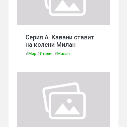
Серия А. Кавани ставит
на колени Милан
#
Мир
#
Италия
#
Милан