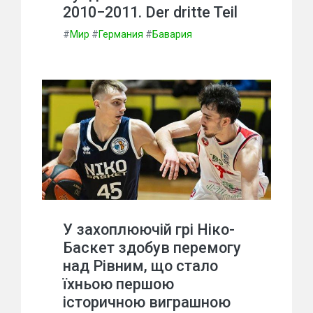
2010−2011. Der dritte Teil
#
Мир
#
Германия
#
Бавария
У захоплюючій грі Ніко-
Баскет здобув перемогу
над Рівним, що стало
їхньою першою
історичною виграшною