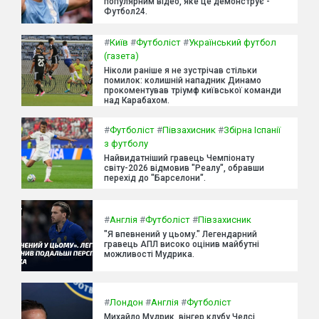
популярним відео, яке це демонструє -
Футбол24.
#
Київ
#
Футболіст
#
Український футбол
(газета)
Ніколи раніше я не зустрічав стільки
помилок: колишній нападник Динамо
прокоментував тріумф київської команди
над Карабахом.
#
Футболіст
#
Півзахисник
#
Збірна Іспанії
з футболу
Найвидатніший гравець Чемпіонату
світу-2026 відмовив "Реалу", обравши
перехід до "Барселони".
#
Англія
#
Футболіст
#
Півзахисник
"Я впевнений у цьому." Легендарний
гравець АПЛ високо оцінив майбутні
можливості Мудрика.
#
Лондон
#
Англія
#
Футболіст
Михайло Мудрик, вінгер клубу Челсі,