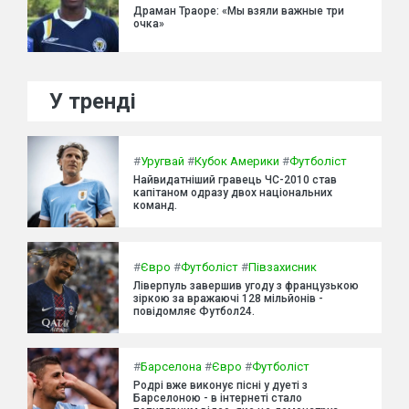
Драман Траоре: «Мы взяли важные три
очка»
У тренді
#
Уругвай
#
Кубок Америки
#
Футболіст
Найвидатніший гравець ЧС-2010 став
капітаном одразу двох національних
команд.
#
Євро
#
Футболіст
#
Півзахисник
Ліверпуль завершив угоду з французькою
зіркою за вражаючі 128 мільйонів -
повідомляє Футбол24.
#
Барселона
#
Євро
#
Футболіст
Родрі вже виконує пісні у дуеті з
Барселоною - в інтернеті стало