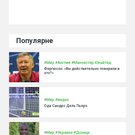
Популярне
#
Мир
#
Англия
#
Манчестер Юнайтед
Фергюсон: «Вы действительно поверили в
это?»
#
Мир
#
видео
Ода Сандро Дель Пьеро
#
Мир
#
Украина
#
Донецк