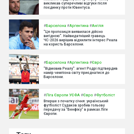
викликав суперечливі відгуки після
поєдинку проти Ювентуса.
#
Барселона
#
Аргентина
#
Англія
"Ця пропозиція виявилася дійсно
вигідною". Найвидатніший гравець
ЧС-2026 вирішив відхилити інтерес Реала
на користь Барселони.
#
Барселона
#
Аргентина
#
Євро
"Відмовив Реалу": агент Родрі підтвердив
намір чемпіона світу приєднатися до
Барселони.
#
Ліга Європи УЄФА
#
Євро
#
Футболіст
Вперше з початку січня: український
футболіст Судаков зробив гольову
передачу за "Бенфіку" в рамках Ліги
Європи.