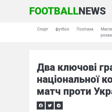
FOOTBALL
NEWS
Спорт
футбол
Політика
Мисте
розва
Два ключові гр
національної к
матч проти Укр