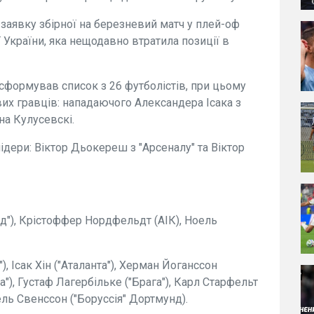
 заявку збірної на березневий матч у плей-оф
ї України, яка нещодавно втратила позиції в
сформував список з 26 футболістів, при цьому
х гравців: нападаючого Александера Ісака з
на Кулусевскі.
лідери: Віктор Дьокереш з "Арсеналу" та Віктор
д"), Крістоффер Нордфельдт (АІК), Ноель
), Ісак Хін ("Аталанта"), Херман Йоганссон
а"), Густаф Лагербільке ("Брага"), Карл Старфельт
іель Свенссон ("Боруссія" Дортмунд).