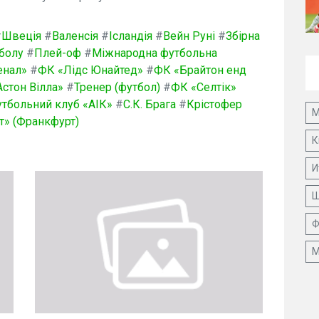
#
Швеція
#
Валенсія
#
Ісландія
#
Вейн Руні
#
Збірна
тболу
#
Плей-оф
#
Міжнародна футбольна
енал»
#
ФК «Лідс Юнайтед»
#
ФК «Брайтон енд
стон Вілла»
#
Тренер (футбол)
#
ФК «Селтік»
тбольний клуб «АІК»
#
С.К. Брага
#
Крістофер
М
т» (Франкфурт)
К
И
Ш
Ф
М