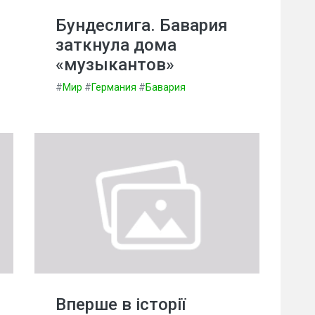
Бундеслига. Бавария
заткнула дома
«музыкантов»
#
Мир
#
Германия
#
Бавария
Вперше в історії