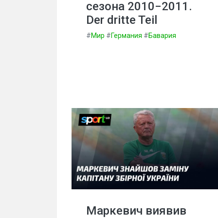
сезона 2010−2011.
Der dritte Teil
#
Мир
#
Германия
#
Бавария
Маркевич виявив