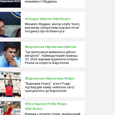
можливості Мудрика.
#
Лондон
#
Англія
#
Футболіст
Михайло Мудрик, вінгер клубу Челсі,
викликав суперечливі відгуки після
поєдинку проти Ювентуса.
#
Барселона
#
Аргентина
#
Англія
"Ця пропозиція виявилася дійсно
вигідною". Найвидатніший гравець
ЧС-2026 вирішив відхилити інтерес
Реала на користь Барселони.
#
Барселона
#
Аргентина
#
Євро
"Відмовив Реалу": агент Родрі
підтвердив намір чемпіона світу
приєднатися до Барселони.
#
Ліга Європи УЄФА
#
Євро
#
Футболіст
Вперше з початку січня: український