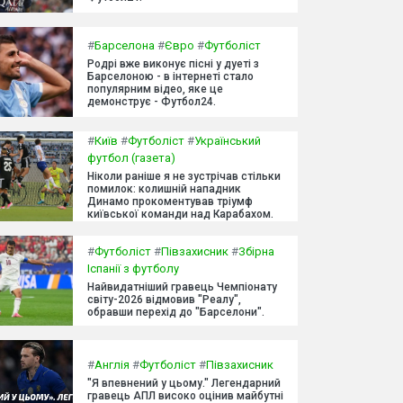
#
Барселона
#
Євро
#
Футболіст
Родрі вже виконує пісні у дуеті з
Барселоною - в інтернеті стало
популярним відео, яке це
демонструє - Футбол24.
#
Київ
#
Футболіст
#
Український
футбол (газета)
Ніколи раніше я не зустрічав стільки
помилок: колишній нападник
Динамо прокоментував тріумф
київської команди над Карабахом.
#
Футболіст
#
Півзахисник
#
Збірна
Іспанії з футболу
Найвидатніший гравець Чемпіонату
світу-2026 відмовив "Реалу",
обравши перехід до "Барселони".
#
Англія
#
Футболіст
#
Півзахисник
"Я впевнений у цьому." Легендарний
гравець АПЛ високо оцінив майбутні