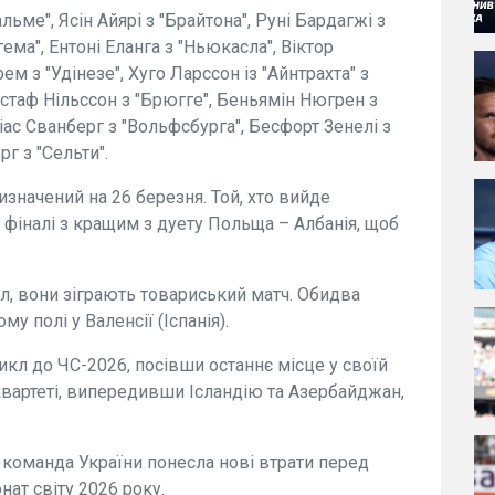
льме", Ясін Айярі з "Брайтона", Руні Бардагжі з
ема", Ентоні Еланга з "Ньюкасла", Віктор
м з "Удінезе", Хуго Ларссон із "Айнтрахта" з
устаф Нільссон з "Брюгге", Беньямін Нюгрен з
ттіас Сванберг з "Вольфсбурга", Бесфорт Зенелі з
рг з "Сельти".
начений на 26 березня. Той, хто вийде
 фіналі з кращим з дуету Польща – Албанія, щоб
л, вони зіграють товариський матч. Обидва
 полі у Валенсії (Іспанія).
икл до ЧС-2026, посівши останнє місце у своїй
 квартеті, випередивши Ісландію та Азербайджан,
 команда України понесла нові втрати перед
ат світу 2026 року.