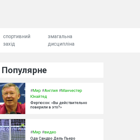
спортивний
змагальна
захід
дисципліна
Популярне
#
Мир
#
Англия
#
Манчестер
Юнайтед
Фергюсон: «Вы действительно
поверили в это?»
#
Мир
#
видео
Ода Сандро Дель Пьеро