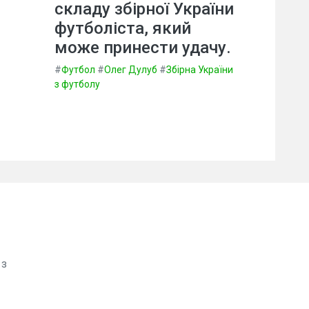
складу збірної України
футболіста, який
може принести удачу.
#
Футбол
#
Олег Дулуб
#
Збірна України
з футболу
 з