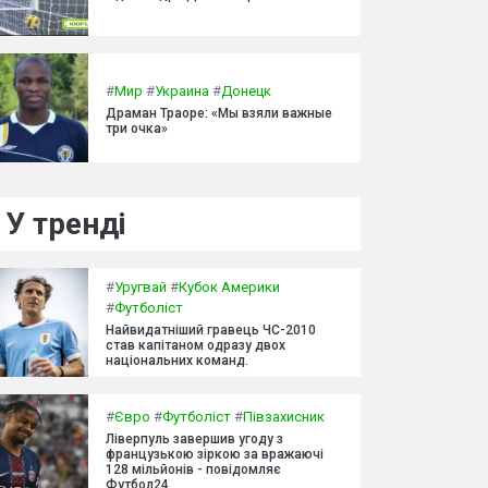
#
Мир
#
Украина
#
Донецк
Драман Траоре: «Мы взяли важные
три очка»
У тренді
#
Уругвай
#
Кубок Америки
#
Футболіст
Найвидатніший гравець ЧС-2010
став капітаном одразу двох
національних команд.
#
Євро
#
Футболіст
#
Півзахисник
Ліверпуль завершив угоду з
французькою зіркою за вражаючі
128 мільйонів - повідомляє
Футбол24.