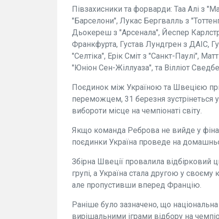
Півзахисники та форварди: Таа Алі з "Ма
"Барселони", Лукас Бергвалль з "Тоттенг
Дьокереш з "Арсенала", Йеспер Карлстре
Франкфурта, Густав Лундгрен з ДАІС, Г
"Селтіка", Ерік Сміт з "Санкт-Паулі", Ма
"Юніон Сен-Жіллуаза", та Вілліот Сведбе
Поєдинок між Україною та Швецією приз
переможцем, 31 березня зустрінеться у
вибороти місце на чемпіонаті світу.
Якщо команда Реброва не вийде у фіна
поєдинки Україна проведе на домашньому
Збірна Швеції провалила відбірковий ц
групі, а Україна стала другою у своєму
але пропустивши вперед Францію.
Раніше було зазначено, що національна
вирішальними іграми відбору на чемпіон