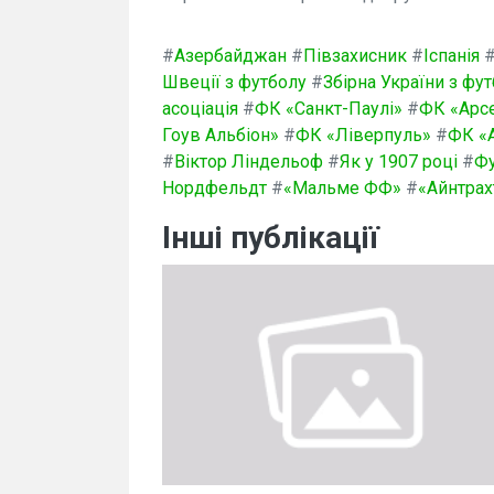
#
Азербайджан
#
Півзахисник
#
Іспанія
Швеції з футболу
#
Збірна України з фу
асоціація
#
ФК «Санкт-Паулі»
#
ФК «Арс
Гоув Альбіон»
#
ФК «Ліверпуль»
#
ФК «А
#
Віктор Ліндельоф
#
Як у 1907 році
#
Фу
Нордфельдт
#
«Мальме ФФ»
#
«Айнтрах
Інші публікації