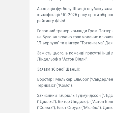
Асоціація футболу Швеції опублікувала
кваліфікації ЧС-2026 року проти збірно
рейтингу ФІФА.
Головний тренер команди Грем Поттер 
не було включено травмованих ключови
"Ліверпуля" та вінгера "Тоттенгема" Дея
Замість цього, в команді присутні інші 
Ліндельоф з "Астон Вілли".
Заявка збірної Швеції:
Воротарі: Мелькер Ельборг ("Сандерлен
Тернквіст ("Комо").
Захисники: Габріель Гудмундссон ("Лідс"
("Даллас"), Віктор Лінделеф ("Астон Вілл
("Сельта"), Еліот Струда ("М'єлбю"), Дан