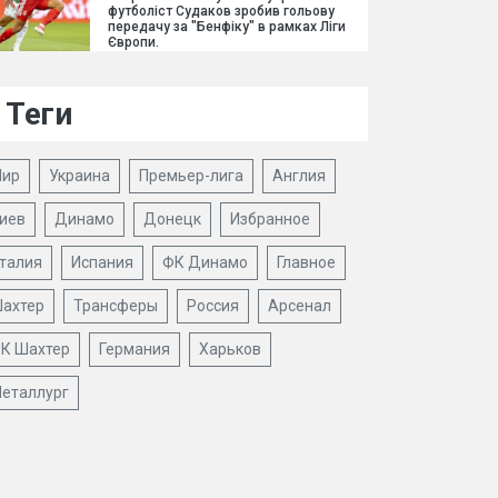
футболіст Судаков зробив гольову
передачу за "Бенфіку" в рамках Ліги
Європи.
Теги
ир
Украина
Премьер-лига
Англия
иев
Динамо
Донецк
Избранное
талия
Испания
ФК Динамо
Главное
ахтер
Трансферы
Россия
Арсенал
К Шахтер
Германия
Харьков
еталлург