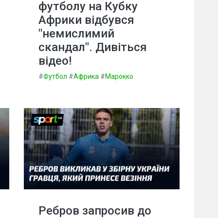
футболу на Кубку
Африки відбувся
"немислимий
скандал". Дивіться
відео!
#
Футбол
#
Африка
#
Марокко
Ребров запросив до