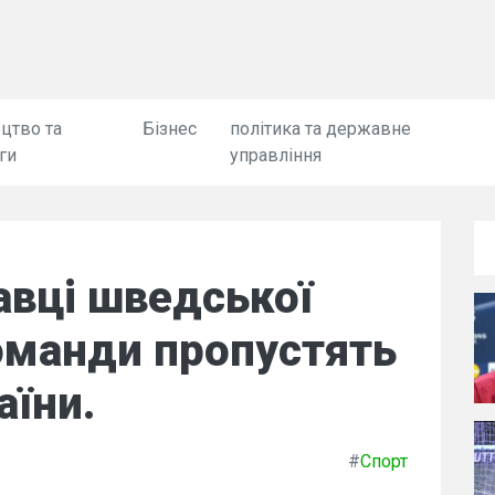
цтво та
Бізнес
політика та державне
ги
управління
авці шведської
оманди пропустять
аїни.
#
Спорт