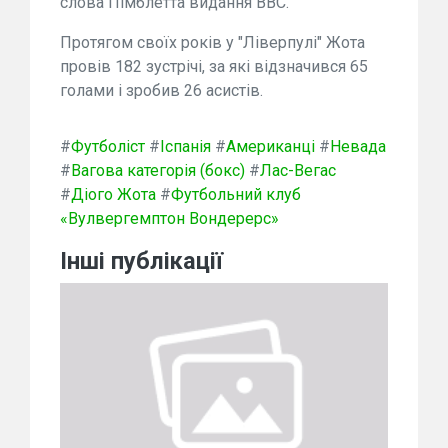
слова Пімблетта видання BBC.
Протягом своїх років у "Ліверпулі" Жота
провів 182 зустрічі, за які відзначився 65
голами і зробив 26 асистів.
#
Футболіст
#
Іспанія
#
Американці
#
Невада
#
Вагова категорія (бокс)
#
Лас-Вегас
#
Діого Жота
#
Футбольний клуб
«Вулвергемптон Вондерерс»
Інші публікації