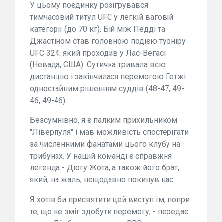
У цьому поєдинку розігрувався
тимчасовий титул UFC у легкій ваговій
категорії (до 70 кг). Бій між Педді та
Джастіном став головною подією турніру
UFC 324, який проходив у Лас-Вегасі
(Невада, США). Сутичка тривала всю
дистанцію і закінчилася перемогою Гетжі
одностайним рішенням суддів (48-47, 49-
46, 49-46).
Безсумнівно, я є палким прихильником
"Ліверпуля" і мав можливість спостерігати
за численними фанатами цього клубу на
трибунах. У нашій команді є справжня
легенда - Діогу Жота, а також його брат,
який, на жаль, нещодавно покинув нас.
Я хотів би присвятити цей виступ їм, попри
те, що не зміг здобути перемогу, - передає