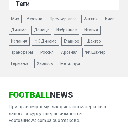
Теги
Мир
Украина
Премьер-лига
Англия
Киев
Динамо
Донецк
Избранное
Италия
Испания
ФК Динамо
Главное
Шахтер
Трансферы
Россия
Арсенал
ФК Шахтер
Германия
Харьков
Металлург
FOOTBALL
NEWS
При правомірному використанні матеріалів з
даного ресурсу гіперпосилання на
FootballNews.com.ua обов'язкове.