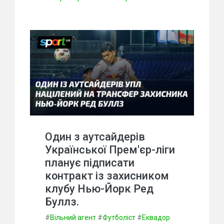
Один з аутсайдерів
Української Прем'єр-ліги
планує підписати
контракт із захисником
клубу Нью-Йорк Ред
Буллз.
#
Вільний агент
#
Футболіст
#
Еквадор