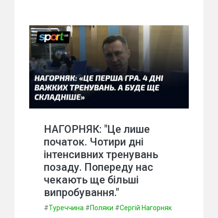
НАГОРНЯК: "Це лише
початок. Чотири дні
інтенсивних тренувань
позаду. Попереду нас
чекають ще більші
випробування."
#
Туреччина
#
Поляки
#
Сергій Нагорняк