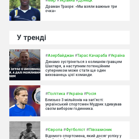
#
Мир
#
Украина
#
Донецк
Драман Траоре: «Мы взяли важные три
очка»
У тренді
#
Азербайджан
#
Тарас Качараба
#
Україна
Динамо зустрінеться з колишнім гравцем
Шахтаря, а наступним потенційним
суперником може стати ще один
вихованець цієї команди.
#
Політика
#
Україна
#
Росія
Близько 3 мільйонів на зап'ясті:
український спортсмен Мудрик здивував
своїм вибором годинника.
#
Європа
#
Футболіст
#
Півзахисник
Відомого спортсмена, який досяг успіху у