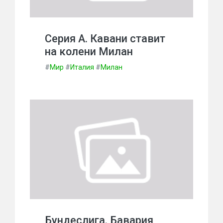
Серия А. Кавани ставит
на колени Милан
#
Мир
#
Италия
#
Милан
Бундеслига. Бавария