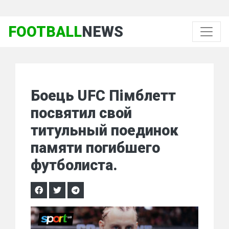
FOOTBALL
NEWS
Боець UFC Пімблетт
посвятил свой
титульный поединок
памяти погибшего
футболиста.