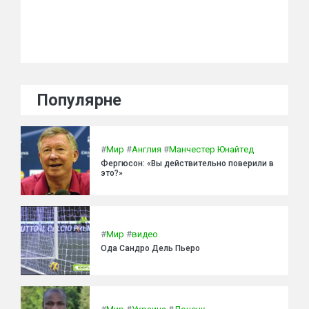
Популярне
#
Мир
#
Англия
#
Манчестер Юнайтед
Фергюсон: «Вы действительно поверили в
это?»
#
Мир
#
видео
Ода Сандро Дель Пьеро