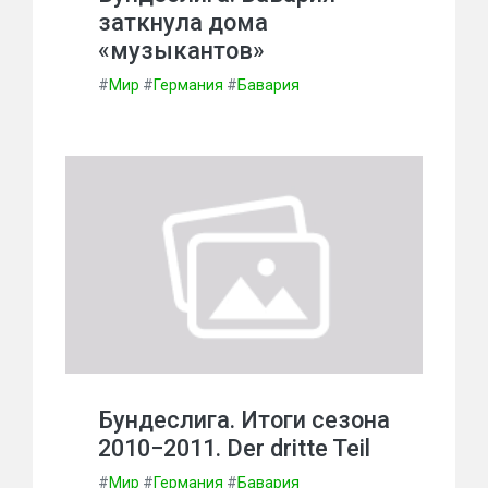
заткнула дома
«музыкантов»
#
Мир
#
Германия
#
Бавария
Бундеслига. Итоги сезона
2010−2011. Der dritte Teil
#
Мир
#
Германия
#
Бавария