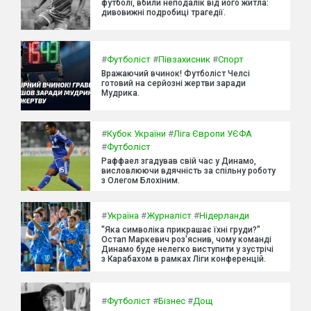
футболі, вбили неподалік від його житла:
дивовижні подробиці трагедії.
#
Футболіст
#
Півзахисник
#
Спорт
Вражаючий вчинок! Футболіст Челсі
готовий на серйозні жертви заради
Мудрика.
#
Кубок України
#
Ліга Європи УЄФА
#
Футболіст
Раффаел згадував свій час у Динамо,
висловлюючи вдячність за спільну роботу
з Олегом Блохіним.
#
Україна
#
Журналіст
#
Нідерланди
"Яка символіка прикрашає їхні груди?"
Остап Маркевич роз'яснив, чому команді
Динамо буде нелегко виступити у зустрічі
з Карабахом в рамках Ліги конференцій.
#
Футболіст
#
Бізнес
#
Дощ