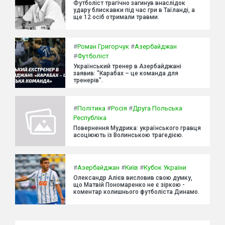
Футболіст трагічно загинув внаслідок
удару блискавки під час гри в Таїланді, а
ще 12 осіб отримали травми.
#
Роман Григорчук
#
Азербайджан
#
Футболіст
Український тренер в Азербайджані
заявив: "Карабах – це команда для
тренерів".
#
Політика
#
Росія
#
Друга Польська
Республіка
Повернення Мудрика: українського гравця
асоціюють із Волинською трагедією.
#
Азербайджан
#
Київ
#
Кубок України
Олександр Алієв висловив свою думку,
що Матвій Пономаренко не є зіркою -
коментар колишнього футболіста Динамо.