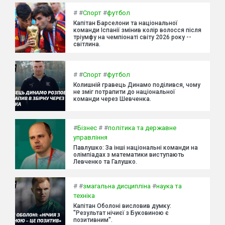
#
#
Спорт
#
футбол
Капітан Барселони та національної
команди Іспанії змінив колір волосся після
тріумфу на чемпіонаті світу 2026 року --
світлина.
#
#
Спорт
#
футбол
Колишній гравець Динамо поділився, чому
не зміг потрапити до національної
команди через Шевченка.
#
Бізнес
#
#
політика та державне
управління
Павлушко: За інші національні команди на
олімпіадах з математики виступають
Левченко та Галушко.
#
#
змагальна дисципліна
#
наука та
техніка
Капітан Оболоні висловив думку:
"Результат нічиєї з Буковиною є
позитивним".