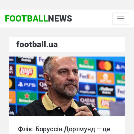
FOOTBALL
NEWS
football.ua
Флік: Боруссія Дортмунд — це