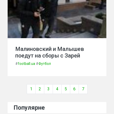
Малиновский и Малышев
поедут на сборы с Зарей
#
football.ua
#
Футбол
1
2
3
4
5
6
7
Популярне