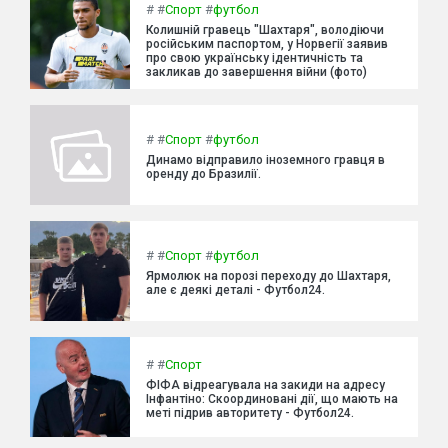
#
#
Спорт
#
футбол
Колишній гравець "Шахтаря", володіючи
російським паспортом, у Норвегії заявив
про свою українську ідентичність та
закликав до завершення війни (фото)
#
#
Спорт
#
футбол
Динамо відправило іноземного гравця в
оренду до Бразилії.
#
#
Спорт
#
футбол
Ярмолюк на порозі переходу до Шахтаря,
але є деякі деталі - Футбол24.
#
#
Спорт
ФІФА відреагувала на закиди на адресу
Інфантіно: Скоординовані дії, що мають на
меті підрив авторитету - Футбол24.