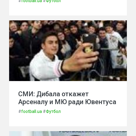
#
football.ua
#
Футбол
СМИ: Дибала откажет
Арсеналу и МЮ ради Ювентуса
#
football.ua
#
Футбол