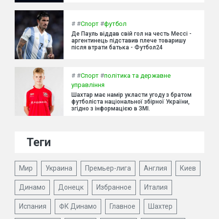
#
#
Спорт
#
футбол
Де Пауль віддав свій гол на честь Мессі -
аргентинець підставив плече товаришу
після втрати батька - Футбол24
#
#
Спорт
#
політика та державне
управління
Шахтар має намір укласти угоду з братом
футболіста національної збірної України,
згідно з інформацією в ЗМІ.
Теги
Мир
Украина
Премьер-лига
Англия
Киев
Динамо
Донецк
Избранное
Италия
Испания
ФК Динамо
Главное
Шахтер