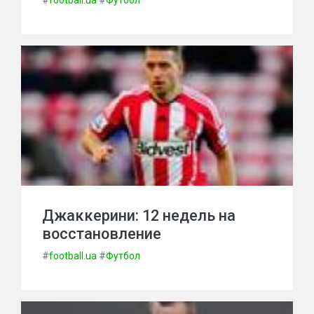
#
football.ua
#
Футбол
Джаккерини: 12 недель на
восстановление
#
football.ua
#
Футбол