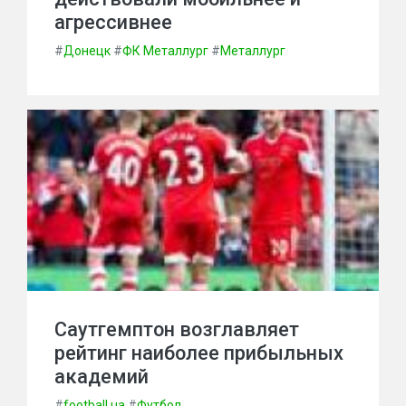
агрессивнее
#
Донецк
#
ФК Металлург
#
Металлург
Саутгемптон возглавляет
рейтинг наиболее прибыльных
академий
#
football.ua
#
Футбол