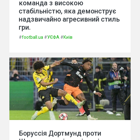
команда з високою
стабільністю, яка демонструє
надзвичайно агресивний стиль
гри.
#
football.ua
#
УЄФА
#
Київ
Боруссія Дортмунд проти