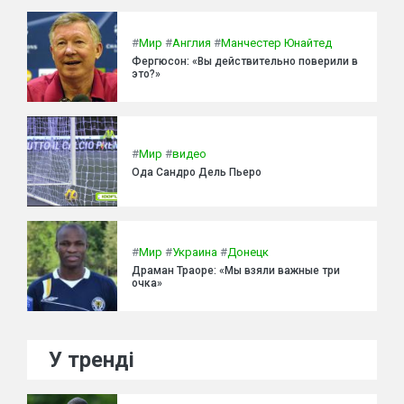
#
Мир
#
Англия
#
Манчестер Юнайтед
Фергюсон: «Вы действительно поверили в
это?»
#
Мир
#
видео
Ода Сандро Дель Пьеро
#
Мир
#
Украина
#
Донецк
Драман Траоре: «Мы взяли важные три
очка»
У тренді