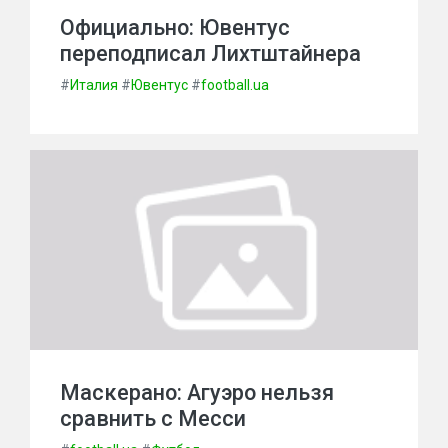
Официально: Ювентус
переподписал Лихтштайнера
#
Италия
#
Ювентус
#
football.ua
Маскерано: Агуэро нельзя
сравнить с Месси