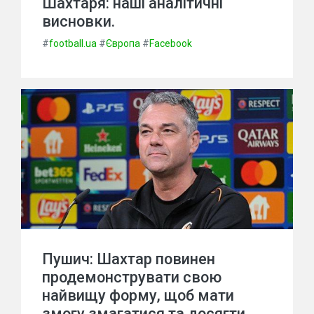
Шахтаря: наші аналітичні
висновки.
#
football.ua
#
Європа
#
Facebook
Пушич: Шахтар повинен
продемонструвати свою
найвищу форму, щоб мати
змогу змагатися та досягти